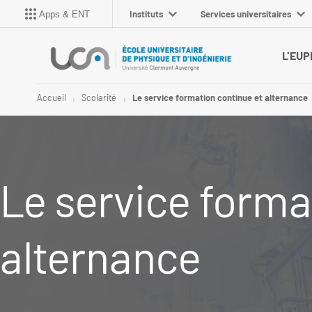
Instituts
Services universitaires
Apps & ENT
L'EUP
Accueil
Scolarité
Le service formation continue et alternance
Le service forma
alternance