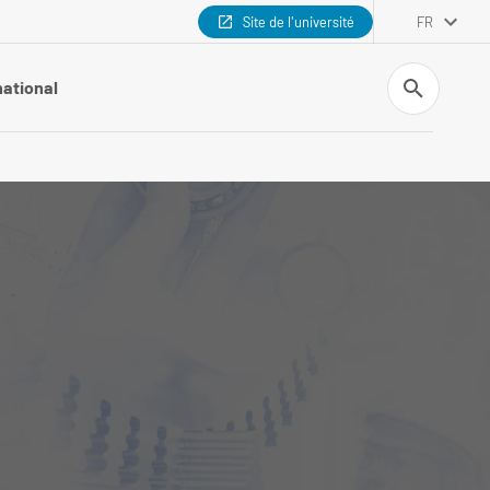
Site de l'université
FR
Recherche
national