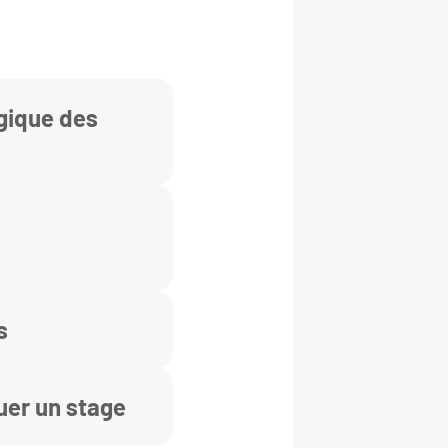
gique des
s
uer un stage