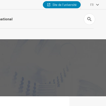
Site de l'université
FR
Recherche
national