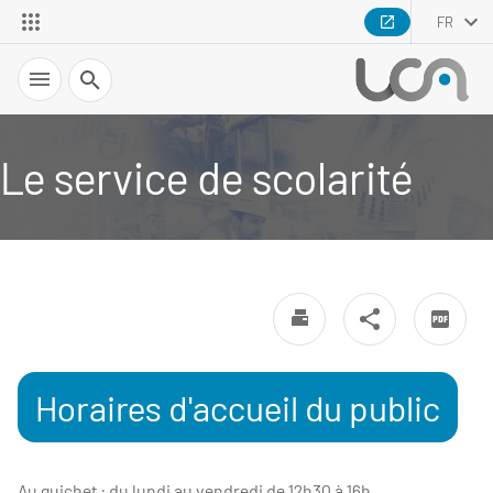
FR
Recherche
Le service de scolarité
Horaires d'accueil du public
Au guichet : du lundi au vendredi de 12h30 à 16h