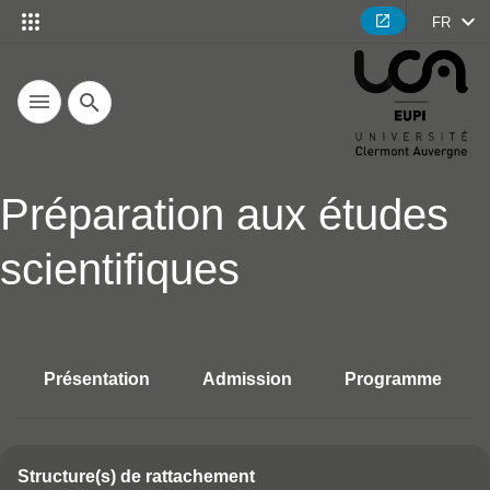
FR
Recherche
Préparation aux études
scientifiques
Présentation
Admission
Programme
Accéder aux sections de la fich
Structure(s) de rattachement